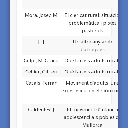
Mora, Josep M.
El clericat rural: situació,
D
problemàtica i pistes
pastorals
J., J.
Un altre any amb
D
barraques
Gelpí, M. Gràcia
Que fan els adults rurals
D
Cellier, Gilbert
Què fan els adults rurals
D
Casals, Ferran
Moviment d’adults: una
D
experiència en el món rural
Caldentey, J.
El moviment d’infanci i
D
adolescenci als pobles de
Mallorca