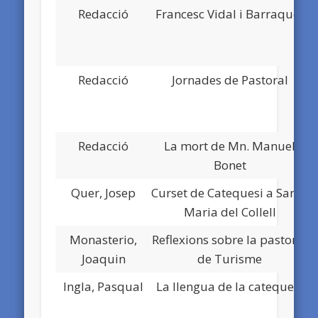
Redacció
Francesc Vidal i Barraquer
N
Redacció
Jornades de Pastoral
N
Redacció
La mort de Mn. Manuel
N
Bonet
Quer, Josep
Curset de Catequesi a Santa
N
Maria del Collell
Monasterio,
Reflexions sobre la pastoral
N
Joaquin
de Turisme
Ingla, Pasqual
La llengua de la catequesi
N