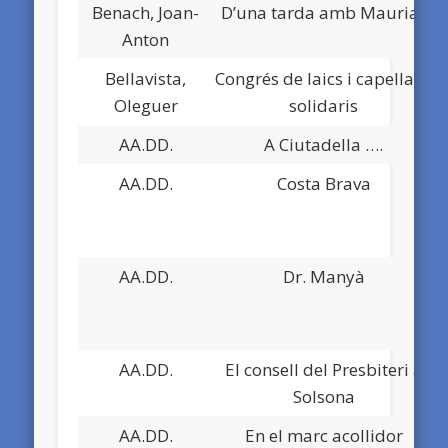
Benach, Joan-
D’una tarda amb Mauriac
Anton
Bellavista,
Congrés de laics i capellans
Oleguer
solidaris
AA.DD.
A Ciutadella ….
AA.DD.
Costa Brava
AA.DD.
Dr. Manyà
AA.DD.
El consell del Presbiteri a
Solsona
AA.DD.
En el marc acollidor