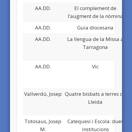
AA.DD.
El complement de
l’augment de la nòmina
AA.DD.
Guia diocesana
AA.DD.
La llengua de la Missa a
Tarragona
AA.DD.
Vic
Vallverdú, Josep
Quatre bisbats a terres de
Lleida
Totosaus, Josep
Catequesi i Escola: dues
M.
institucions