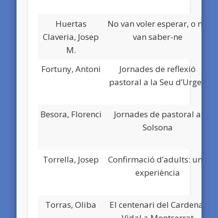
Huertas
No van voler esperar, o no
N
Claveria, Josep
van saber-ne
M.
Fortuny, Antoni
Jornades de reflexió
N
pastoral a la Seu d’Urgell
Besora, Florenci
Jornades de pastoral a
N
Solsona
Torrella, Josep
Confirmació d’adults: una
D
experiència
Torras, Oliba
El centenari del Cardenal
D
Vidal a Montserrat