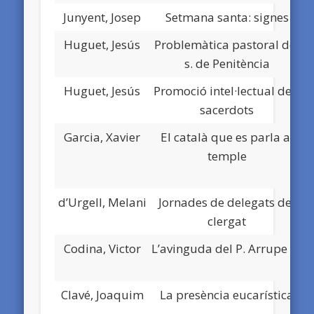
Junyent, Josep
Setmana santa: signes
Huguet, Jesús
Problemàtica pastoral del
s. de Penitència
Huguet, Jesús
Promoció intel·lectual dels
sacerdots
Garcia, Xavier
El català que es parla al
temple
d’Urgell, Melani
Jornades de delegats del
clergat
Codina, Victor
L’avinguda del P. Arrupe ….
Clavé, Joaquim
La presència eucarística