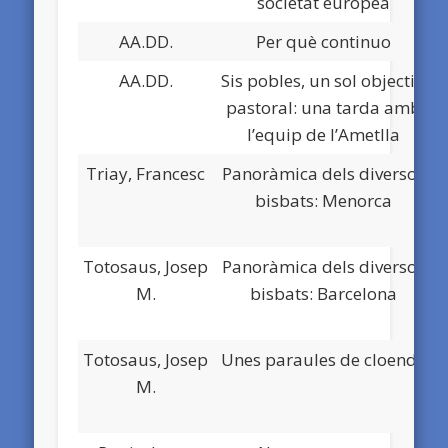
societat europea
AA.DD.
Per què continuo
D
AA.DD.
Sis pobles, un sol objectiu
D
pastoral: una tarda amb
l’equip de l’Ametlla
Triay, Francesc
Panoràmica dels diversos
bisbats: Menorca
Totosaus, Josep
Panoràmica dels diversos
M.
bisbats: Barcelona
Totosaus, Josep
Unes paraules de cloenda
M.