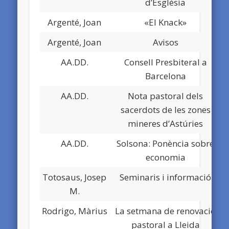
d’Església
Argenté, Joan
«El Knack»
Argenté, Joan
Avisos
AA.DD.
Consell Presbiteral a
Barcelona
AA.DD.
Nota pastoral dels
sacerdots de les zones
mineres d’Astúries
AA.DD.
Solsona: Ponència sobre
economia
Totosaus, Josep
Seminaris i informació
M.
Rodrigo, Màrius
La setmana de renovació
pastoral a Lleida