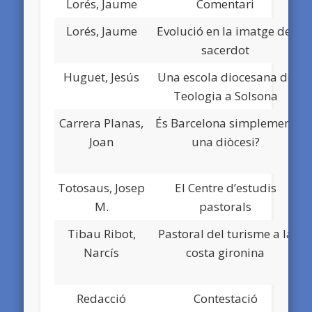
Lorés, Jaume
Comentari
Lorés, Jaume
Evolució en la imatge del
sacerdot
Huguet, Jesús
Una escola diocesana de
Teologia a Solsona
Carrera Planas,
És Barcelona simplement
Joan
una diòcesi?
Totosaus, Josep
El Centre d’estudis
N
M.
pastorals
Tibau Ribot,
Pastoral del turisme a la
N
Narcís
costa gironina
Redacció
Contestació
N