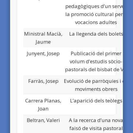
pedagògiques d’un servei:
la promoció cultural per a
vocacions adultes
Ministral Macià,
La llegenda dels bolets
Jaume
Junyent, Josep
Publicació del primer
volum d’estudis sòcio-
pastorals del bisbat de Vic
Farràs, Josep
Evolució de parròquies i de
moviments obrers
Carrera Planas,
L’aparició dels teòlegs
Joan
Beltran, Valeri
A la recerca d’una nova
faisó de visita pastoral