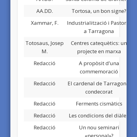
AA.DD.
Tortosa, un bon signe?
Xammar, F.
Industrialització i Pastoral
a Tarragona
Totosaus, Josep
Centres catequètics: un
M.
projecte en marxa
Redacció
A propòsit d’una
commemoració
Redacció
El cardenal de Tarragona,
condecorat
Redacció
Ferments cismàtics
Redacció
Les condicions del diàleg
Redacció
Un nou seminari
«personal»?