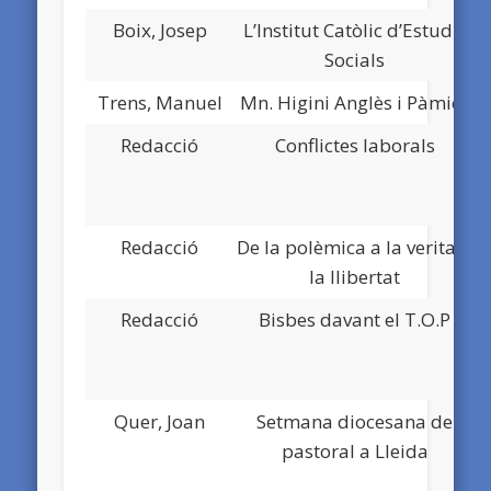
Boix, Josep
L’Institut Catòlic d’Estudis
D
Socials
Trens, Manuel
Mn. Higini Anglès i Pàmies
Redacció
Conflictes laborals
Redacció
De la polèmica a la veritat i
la llibertat
Redacció
Bisbes davant el T.O.P
Quer, Joan
Setmana diocesana de
pastoral a Lleida