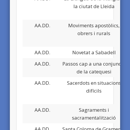
la ciutat de Lleida
AA.DD.
Moviments apostòlics,
obrers i rurals
AA.DD.
Novetat a Sabadell
AA.DD.
Passos cap a una conjunció
de la catequesi
AA.DD.
Sacerdots en situacions
difícils
AA.DD.
Sagraments i
sacramentalització
AA.DD.
Santa Coloma de Gramenet