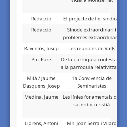
Redacció
El projecte de llei sindical
D
Redacció
Sínode extraordinari i
D
problemes extraordinaris
Raventós, Josep
Les reunions de Valls
D
Pin, Pare
De la parròquia contestada
D
a la parròquia relativitzada
Milà / Jaume
1a Convivència de
D
Dasquens, Josep
Seminaristes
Medina, Jaume
Les línies fonamentals del
D
sacerdoci cristià
Llorens, Antoni
Mn. Joan Serra i Vilaró
D