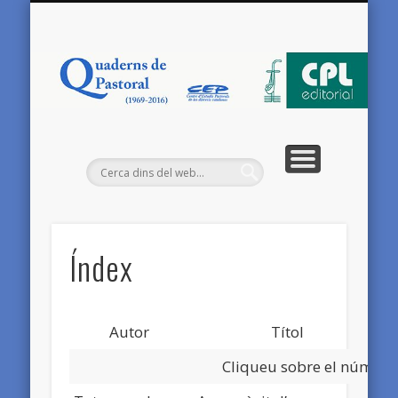
QUADERNS DE PASTORAL (1969-2016)
CONTACTE
ÍNDEX
CE
C
Índex
Autor
Títol
Cliqueu sobre el número d