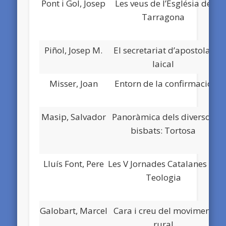
Pont i Gol, Josep
Les veus de l’Església de
Tarragona
Piñol, Josep M.
El secretariat d’apostolat
laical
Misser, Joan
Entorn de la confirmació
Masip, Salvador
Panoràmica dels diversos
bisbats: Tortosa
Lluís Font, Pere
Les V Jornades Catalanes de
Teologia
Galobart, Marcel
Cara i creu del moviment
rural