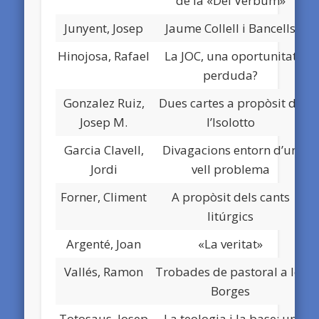
de la «Dei Verbum»
Junyent, Josep
Jaume Collell i Bancells
Hinojosa, Rafael
La JOC, una oportunitat
perduda?
Gonzalez Ruiz,
Dues cartes a propòsit de
Josep M.
l’Isolotto
Garcia Clavell,
Divagacions entorn d’un
Jordi
vell problema
Forner, Climent
A propòsit dels cants
litúrgics
Argenté, Joan
«La veritat»
Vallés, Ramon
Trobades de pastoral a les
Borges
Totosaus, Josep
La teologia i la base: un