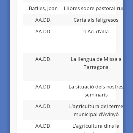
Batlles, Joan
Llibres sobre pastoral rural
D
AA.DD.
Carta als feligresos
D
AA.DD.
d’Ací d’allà
D
AA.DD.
La llengua de Missa a
D
Tarragona
AA.DD.
La situació dels nostres
D
seminaris
AA.DD.
L’agricultura del terme
D
municipal d’Avinyó
AA.DD.
L’agricultura dins la
D