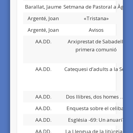
Barallat, Jaume
Setmana de Pastoral a Àger
Argenté, Joan
«Tristana»
Argenté, Joan
Avisos
AA.DD.
Arxiprestat de Sabadell:
primera comunió
AA.DD.
Catequesi d’adults a la Seu
AA.DD.
Dos llibres, dos homes …..
AA.DD.
Enquesta sobre el celibat
AA.DD.
Església -69: Un anuari?
AA.DD.
La Llengua de la litúrgia a