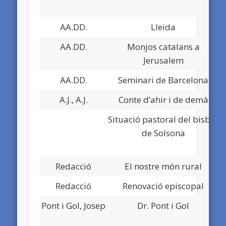
AA.DD.
Lleida
AA.DD.
Monjos catalans a
Jerusalem
AA.DD.
Seminari de Barcelona
A.J., A.J.
Conte d’ahir i de demà
Situació pastoral del bisbat
de Solsona
Redacció
El nostre món rural
D
Redacció
Renovació episcopal
D
Pont i Gol, Josep
Dr. Pont i Gol
D