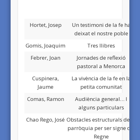
Hortet, Josep
Un testimoni de la fe ha
D
deixat el nostre poble
Gomis, Joaquim
Tres llibres
D
Febrer, Joan
Jornades de reflexió
D
pastoral a Menorca
Cuspinera,
La vivència de la fe en la
D
Jaume
petita comunitat
Comas, Ramon
Audiència general… I
D
alguns particulars
Chao Rego, José
Obstacles estructurals de la
D
parròquia per ser signe del
Regne