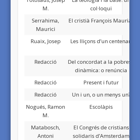
M.
col·loqui
Serrahima,
El cristià François Mauriac
Maurici
Ruaix, Josep
Les lliçons d’un centenari
Redacció
Del concordat a la pobresa
dinàmica: o renúncia
Redacció
Present i futur
Redacció
Un i un, o un menys un?
Nogués, Ramon
Escolàpis
M.
Matabosch,
El Congrés de cristians
Antoni
solidaris d’Amsterdam